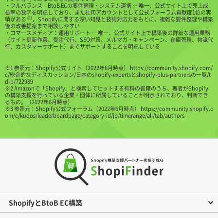
・フルバランス：BtoB ECの要件整理・システム連携 … 唯一、公式サイト上で売上成
長率の数字を明記しており、また社用アカウントとして公式フォーラム貢献度1位の実
※3
績がある
。Shopifyに関する深い知見と技術対応力をもとに、複雑な要件整理や構築
後の改善提案まで相談しやすい
・コマースメディア：運用サポート … 唯一、公式サイト上で構築後の詳細な運用業務
（サイト更新作業、受注代行、SEO対策、メルマガ・キャンペーン、在庫管理、物流代
行、カスタマーサポート）までサポートすることを明記している
※1 参照元：Shopify公式サイト（2022年6月時点）
https://community.shopify.com/
c/総合的なディスカッション/日本のshopify-expertsとshopify-plus-partnersの一覧/t
d-p/722989
※2 Amazonで「Shopify」と検索してヒットする有料の書籍のうち、著者がShopify
の構築支援を行っている企業・団体に所属していることが明示されており、判断でき
るもの。（2022年6月時点）
※3 参照元：Shopify公式フォーラム（2022年6月時点）
https://community.shopify.c
om/c/kudos/leaderboardpage/category-id/jp/timerange/all/tab/authors
ShopifyとBtoB EC構築