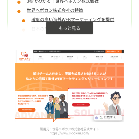
3秒でわかる！世界へボカン株式会社
世界へボカン株式会社の特徴
確度の高い海外WEBマーケティングを提供
日本の魅力を世界へ届ける
世界へボカン株式会社の導入事例・評判
Philocoffea
サムライアロハ
世界へボカン株式会社の構築費用と納期
世界へボカン株式会社がおすすめな企業・不向
きな企業
世界へボカンに依頼すべきケース
別の会社を検討すべきケース
まとめ
世界へボカン株式会社の会社概要
世界へボカン株式会社に関するよくある質問
引用元：世界へボカン株式会社公式サイト
（FAQ）
https://www.s-bokan.com/