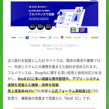
引用元HP：株式会社フルバランス公式サイト
https://fbl.jp/
法人取引を前提としたECサイトでは、既存の商流や業務フロ
ー、外部システムとの連携を踏まえた設計が求められます。
フルバランスは、Shopifyに関する深い知見と技術対応力を活
かし、
BtoB ECに多い複雑な要件整理や、アプリ・システム
連携を見据えた構築・改修を提案
。
※1
※2
売上成長率463%
の実績＆
公式フォーラム貢献度1位
の
グロースパートナー
知見で、構築後の改善まで見据えた「
BtoB EC
」です。