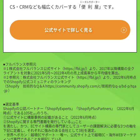
トータルサポーター
CS・CRMなども幅広くカバーする「
便利屋
」です。
公式サイトで詳しく見る
■フルバランス参照元
※1 株式会社フルバランス公式サイト（
https://fbl.jp/
）より、2017年以降構築の全ク
ライアントを対象に2021年5月〜2022年4月の売上成長率から平均値を算出。
※2 参照元：株式会社フルバランス公式サイト（
https://fbl.jp/
）より、2022年6月時点
でのShopify公式コミュニティのランキング
（
Shopify 技術的なQ＆A https://community.shopify.com/c/技術的なq-a/bd-p/tqa
-jp
）
■選定基準
Shopifyの公認パートナー「ShopifyExperts」「ShopifyPlusPartners」（2022年6月
時点）である105社
のうち、
※1
①公式サイトに構築事例の記載があること（2022年6月時点）
②Shopifyに関する専門書籍を発行している
こと
※2
を満たし、かつ、ECサイト構築の専門家としてユーザーの課題解決に必要な3つの軸を
下記に定義し、それぞれに強みのある会社として3社を選定。
・世界へボカン：越境ECサポート … 唯一、公式サイト上で越境EC・海外WEBマーケテ
ィング専門であることを明記している