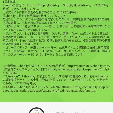
■選定基準
Shopifyの公認パートナー「ShopifyExperts」「ShopifyPlusPartners」（2022年6月
時点）である105社
のうち、
※1
①公式サイトに構築事例の記載があること（2022年6月時点）
②Shopifyに関する専門書籍を発行している
こと
※2
を満たし、かつ、ECサイト構築の専門家としてユーザーの課題解決に必要な3つの軸を
下記に定義し、それぞれに強みのある会社として3社を選定。
・世界へボカン：越境ECサポート … 唯一、公式サイト上で越境EC・海外WEBマーケテ
ィング専門であることを明記している
・フルバランス：BtoB ECの要件整理・システム連携 … 唯一、公式サイト上で売上成
長率の数字を明記しており、また社用アカウントとして公式フォーラム貢献度1位の実
※3
績がある
。Shopifyに関する深い知見と技術対応力をもとに、複雑な要件整理や構築
後の改善提案まで相談しやすい
・コマースメディア：運用サポート … 唯一、公式サイト上で構築後の詳細な運用業務
（サイト更新作業、受注代行、SEO対策、メルマガ・キャンペーン、在庫管理、物流代
行、カスタマーサポート）までサポートすることを明記している
※1 参照元：Shopify公式サイト（2022年6月時点）
https://community.shopify.com/
c/総合的なディスカッション/日本のshopify-expertsとshopify-plus-partnersの一覧/t
d-p/722989
※2 Amazonで「Shopify」と検索してヒットする有料の書籍のうち、著者がShopify
の構築支援を行っている企業・団体に所属していることが明示されており、判断でき
るもの。（2022年6月時点）
※3 参照元：Shopify公式フォーラム（2022年6月時点）
https://community.shopify.c
om/c/kudos/leaderboardpage/category-id/jp/timerange/all/tab/authors