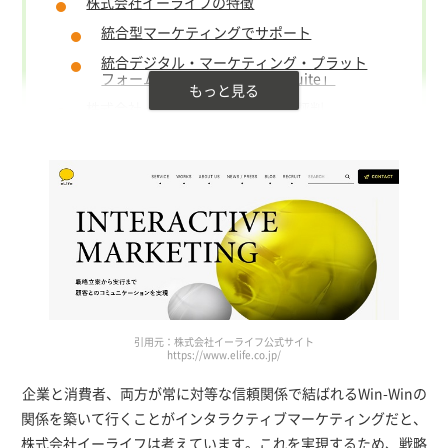
株式会社イーライフの特徴
統合型マーケティングでサポート
統合デジタル・マーケティング・プラット
フォーム「eLife Community Suite」
株式会社イーライフの導入事例・評判
タイガー魔法瓶株式会社
東映アニメーション株式会社
株式会社イーライフの構築費用と納期
まとめ
株式会社イーライフの会社情報
関連ページ
引用元：株式会社イーライフ公式サイト
https://www.elife.co.jp/
企業と消費者、両方が常に対等な信頼関係で結ばれるWin-Winの
関係を築いて行くことがインタラクティブマーケティングだと、
株式会社イーライフは考えています。これを実現するため、戦略