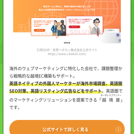
引用元HP：世界へボカン株式会社公式サイト
https://www.s-bokan.com/
海外のウェブマーケティングに特化した会社で、課題整理か
ら戦略的な越境EC構築もサポート。
英語ネイティブの外国人マーケターが海外市場調査、英語圏
SEO対策、英語リスティング広告などをサポート
。英語圏で
ボーダレスプランナー
のマーケティングソリューションを提案できる「
越境屋
」
です。
公式サイトで詳しく見る