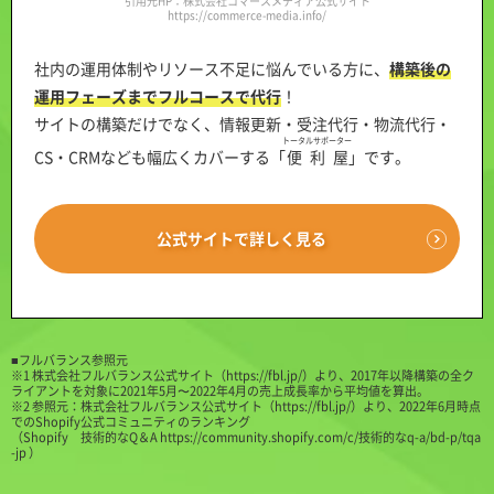
引用元HP：株式会社コマースメディア公式サイト
https://commerce-media.info/
社内の運用体制やリソース不足に悩んでいる方に、
構築後の
運用フェーズまでフルコースで代行
！
サイトの構築だけでなく、情報更新・受注代行・物流代行・
トータルサポーター
CS・CRMなども幅広くカバーする「
便利屋
」です。
公式サイトで詳しく見る
■フルバランス参照元
※1 株式会社フルバランス公式サイト（
https://fbl.jp/
）より、2017年以降構築の全ク
ライアントを対象に2021年5月〜2022年4月の売上成長率から平均値を算出。
※2 参照元：株式会社フルバランス公式サイト（
https://fbl.jp/
）より、2022年6月時点
でのShopify公式コミュニティのランキング
（
Shopify 技術的なQ＆A https://community.shopify.com/c/技術的なq-a/bd-p/tqa
-jp
）