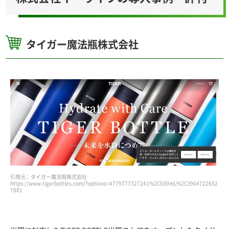
タイガー魔法瓶株式会社
引用元：タイガー魔法瓶株式会社
https://www.tigerbottles.com/?options=4779777327241%2C500mL%2C3964722652
7881