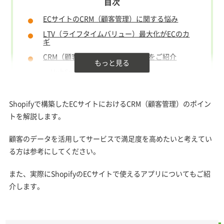
ECサイトのCRM（顧客管理）に関する悩み
LTV（ライフタイムバリュー）最大化がECのカ
ギ
CRM（顧客管理）に役立つアプリをご紹介
HubSpot CRM
CRM PLUS on LINE
Easy Tagging
Shopifyで構築したECサイトにおけるCRM（顧客管理）のポイン
トを解説します。
Klaviyo: Email Marketing & SMS
Loyalty, Rewards and Referrals
顧客のデータを活用してサービスで満足度を高めたいと考えてい
Zendesk
る方は参考にしてください。
チャネルトーク
また、実際にShopifyのECサイトで使えるアプリについてもご紹
まとめ
介します。
関連ページ