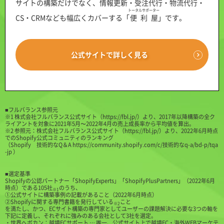
サイトの構築だけでなく、情報更新・受注代行・物流代行・
トータルサポーター
CS・CRMなども幅広くカバーする「
便利屋
」です。
公式サイトで詳しく見る
■フルバランス参照元
※1 株式会社フルバランス公式サイト（
https://fbl.jp/
）より、2017年以降構築の全ク
ライアントを対象に2021年5月〜2022年4月の売上成長率から平均値を算出。
※2 参照元：株式会社フルバランス公式サイト（
https://fbl.jp/
）より、2022年6月時点
でのShopify公式コミュニティのランキング
（
Shopify 技術的なQ＆A https://community.shopify.com/c/技術的なq-a/bd-p/tqa
-jp
）
■選定基準
Shopifyの公認パートナー「ShopifyExperts」「ShopifyPlusPartners」（2022年6月
時点）である105社
のうち、
※1
①公式サイトに構築事例の記載があること（2022年6月時点）
②Shopifyに関する専門書籍を発行している
こと
※2
を満たし、かつ、ECサイト構築の専門家としてユーザーの課題解決に必要な3つの軸を
下記に定義し、それぞれに強みのある会社として3社を選定。
・世界へボカン：越境ECサポート … 唯一、公式サイト上で越境EC・海外WEBマーケテ