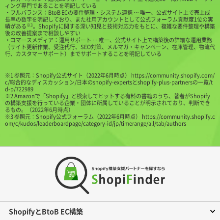
ィング専門であることを明記している
・フルバランス：BtoB ECの要件整理・システム連携 … 唯一、公式サイト上で売上成
長率の数字を明記しており、また社用アカウントとして公式フォーラム貢献度1位の実
※3
績がある
。Shopifyに関する深い知見と技術対応力をもとに、複雑な要件整理や構築
後の改善提案まで相談しやすい
・コマースメディア：運用サポート … 唯一、公式サイト上で構築後の詳細な運用業務
（サイト更新作業、受注代行、SEO対策、メルマガ・キャンペーン、在庫管理、物流代
行、カスタマーサポート）までサポートすることを明記している
※1 参照元：Shopify公式サイト（2022年6月時点）
https://community.shopify.com/
c/総合的なディスカッション/日本のshopify-expertsとshopify-plus-partnersの一覧/t
d-p/722989
※2 Amazonで「Shopify」と検索してヒットする有料の書籍のうち、著者がShopify
の構築支援を行っている企業・団体に所属していることが明示されており、判断でき
るもの。（2022年6月時点）
※3 参照元：Shopify公式フォーラム（2022年6月時点）
https://community.shopify.c
om/c/kudos/leaderboardpage/category-id/jp/timerange/all/tab/authors
ShopifyとBtoB EC構築