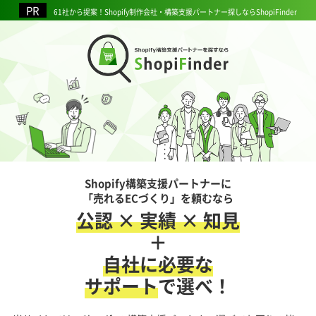
61社から提案！Shopify制作会社・構築支援パートナー探しならShopiFinder
Shopify構築支援パートナーに
「売れるECづくり」を頼むなら
公認 × 実績 × 知見
＋
自社に必要な
サポート
で選べ！