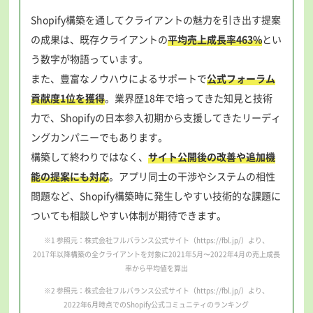
Shopify構築を通してクライアントの魅力を引き出す提案
の成果は、既存クライアントの
平均売上成長率463%
とい
う数字が物語っています。
また、豊富なノウハウによるサポートで
公式フォーラム
貢献度1位を獲得
。業界歴18年で培ってきた知見と技術
力で、Shopifyの日本参入初期から支援してきたリーディ
ングカンパニーでもあります。
構築して終わりではなく、
サイト公開後の改善や追加機
能の提案にも対応
。アプリ同士の干渉やシステムの相性
問題など、Shopify構築時に発生しやすい技術的な課題に
ついても相談しやすい体制が期待できます。
※1 参照元：株式会社フルバランス公式サイト（
https://fbl.jp/
）より、
2017年以降構築の全クライアントを対象に
2021年5月〜2022年4月の売上成長
率から平均値を算出
※2 参照元：株式会社フルバランス公式サイト（
https://fbl.jp/
）より、
2022年6月時点でのShopify公式コミュニティのランキング