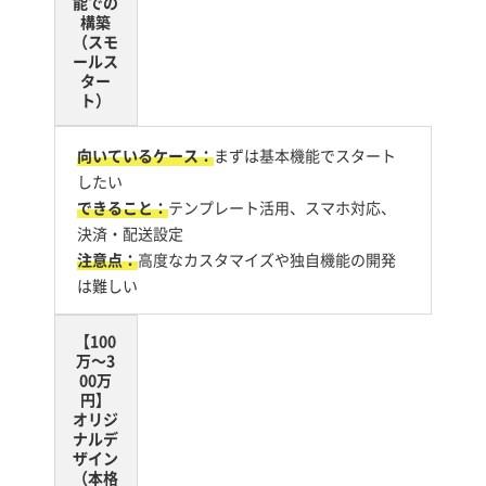
能での
構築
（スモ
ールス
ター
ト）
向いているケース：
まずは基本機能でスタート
したい
できること：
テンプレート活用、スマホ対応、
決済・配送設定
注意点：
高度なカスタマイズや独自機能の開発
は難しい
【100
万～3
00万
円】
オリジ
ナルデ
ザイン
（本格