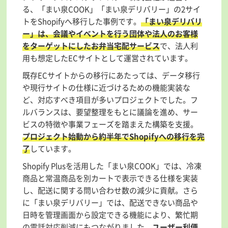
る、「まい泉COOK」「まい泉デリバリー」の2サイ
トをShopifyへ移行した事例です。
「まい泉デリバリ
ー」は、会議やイベントを行う団体や法人のお客様
をターゲットにしたお弁当宅配サービス
で、法人利
用も想定したECサイトとして運営されています。
既存ECサイトからの移行にあたっては、データ移行
や現行サイトの仕様に近づけるための機能実装な
ど、対応すべき項目が多いプロジェクトでした。フ
ルバランスは、要望整理をもとに議論を進め、サー
ビスの特徴や事業フェーズを踏まえた構築を支援。
プロジェクト始動から約半年でShopifyへの移行を完
了
しています。
Shopify Plusを活用した「まい泉COOK」では、冷凍
商品と常温商品を別カートで表示できる仕様を実装
し、配送に関する問い合わせ数の減少に貢献。さら
に「まい泉デリバリー」では、配送できない商品や
日時を管理画面から設定できる機能により、繁忙期
の電話対応削減にもつながりました。
ユーザー利便