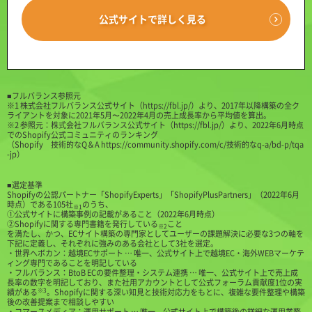
公式サイトで詳しく見る
■フルバランス参照元
※1 株式会社フルバランス公式サイト（
https://fbl.jp/
）より、2017年以降構築の全ク
ライアントを対象に2021年5月〜2022年4月の売上成長率から平均値を算出。
※2 参照元：株式会社フルバランス公式サイト（
https://fbl.jp/
）より、2022年6月時点
でのShopify公式コミュニティのランキング
（
Shopify 技術的なQ＆A https://community.shopify.com/c/技術的なq-a/bd-p/tqa
-jp
）
■選定基準
Shopifyの公認パートナー「ShopifyExperts」「ShopifyPlusPartners」（2022年6月
時点）である105社
のうち、
※1
①公式サイトに構築事例の記載があること（2022年6月時点）
②Shopifyに関する専門書籍を発行している
こと
※2
を満たし、かつ、ECサイト構築の専門家としてユーザーの課題解決に必要な3つの軸を
下記に定義し、それぞれに強みのある会社として3社を選定。
・世界へボカン：越境ECサポート … 唯一、公式サイト上で越境EC・海外WEBマーケテ
ィング専門であることを明記している
・フルバランス：BtoB ECの要件整理・システム連携 … 唯一、公式サイト上で売上成
長率の数字を明記しており、また社用アカウントとして公式フォーラム貢献度1位の実
※3
績がある
。Shopifyに関する深い知見と技術対応力をもとに、複雑な要件整理や構築
後の改善提案まで相談しやすい
・コマースメディア：運用サポート … 唯一、公式サイト上で構築後の詳細な運用業務