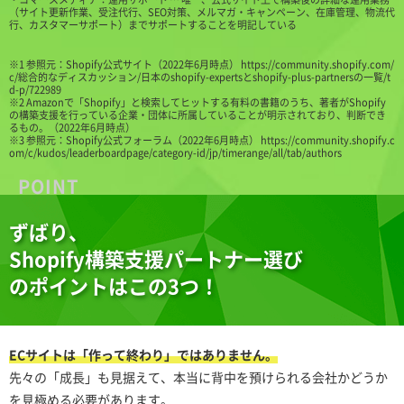
（サイト更新作業、受注代行、SEO対策、メルマガ・キャンペーン、在庫管理、物流代
行、カスタマーサポート）までサポートすることを明記している
※1 参照元：Shopify公式サイト（2022年6月時点）
https://community.shopify.com/
c/総合的なディスカッション/日本のshopify-expertsとshopify-plus-partnersの一覧/t
d-p/722989
※2 Amazonで「Shopify」と検索してヒットする有料の書籍のうち、著者がShopify
の構築支援を行っている企業・団体に所属していることが明示されており、判断でき
るもの。（2022年6月時点）
※3 参照元：Shopify公式フォーラム（2022年6月時点）
https://community.shopify.c
om/c/kudos/leaderboardpage/category-id/jp/timerange/all/tab/authors
ずばり、
Shopify構築支援パートナー選び
のポイントはこの3つ！
ECサイトは「作って終わり」ではありません。
先々の「成長」も見据えて、本当に背中を預けられる会社かどうか
を見極める必要があります。