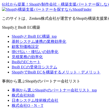
61社から提案！Shopify制作会社・構築支援パートナー探しならSho
このサイトは、Zenken株式会社が運営するShopify構築支援
ShopifyとBtoB EC構築
ShopifyとBtoB EC構築_top
基幹システム連携の業務効率化
顧客別価格設定
掛け払い・後払いの効率化
見積業務の効率化
BtoBのECカート
BtoB ECの受発注システム
ShopifyでBtoB ECを構築するメリット・デメリット
事例から選ぶShopifyのパートナー会社リスト
事例から選ぶShopifyのパートナー会社リスト_top
株式会社R6B
日本システム技術株式会社
株式会社O・N・T