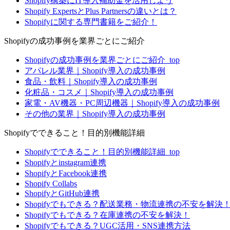
Shopify構築にIT導入補助金を活用しよう
Shopify ExpertsとPlus Partnersの違いとは？
Shopifyに関する専門書籍をご紹介！
Shopifyの成功事例を業界ごとにご紹介
Shopifyの成功事例を業界ごとにご紹介_top
アパレル業界｜Shopify導入の成功事例
食品・飲料｜Shopify導入の成功事例
化粧品・コスメ｜Shopify導入の成功事例
家電・AV機器・PC周辺機器｜Shopify導入の成功事例
その他の業界｜Shopify導入の成功事例
Shopifyでできること！目的別機能詳細
Shopifyでできること！目的別機能詳細_top
Shopifyとinstagram連携
ShopifyとFacebook連携
Shopify Collabs
ShopifyとGitHub連携
Shopifyでもできる？配送業務・物流連携の不安を解決
Shopifyでもできる？在庫連携の不安を解決！
Shopifyでもできる？UGC活用・SNS連携方法