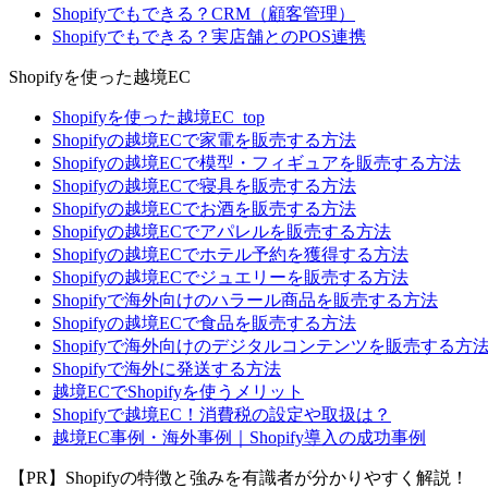
Shopifyでもできる？CRM（顧客管理）
Shopifyでもできる？実店舗とのPOS連携
Shopifyを使った越境EC
Shopifyを使った越境EC_top
Shopifyの越境ECで家電を販売する方法
Shopifyの越境ECで模型・フィギュアを販売する方法
Shopifyの越境ECで寝具を販売する方法
Shopifyの越境ECでお酒を販売する方法
Shopifyの越境ECでアパレルを販売する方法
Shopifyの越境ECでホテル予約を獲得する方法
Shopifyの越境ECでジュエリーを販売する方法
Shopifyで海外向けのハラール商品を販売する方法
Shopifyの越境ECで食品を販売する方法
Shopifyで海外向けのデジタルコンテンツを販売する方
Shopifyで海外に発送する方法
越境ECでShopifyを使うメリット
Shopifyで越境EC！消費税の設定や取扱は？
越境EC事例・海外事例｜Shopify導入の成功事例
【PR】Shopifyの特徴と強みを有識者が分かりやすく解説！